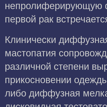
непролиферирующую ф
первой рак встречается
Клинически диффузная
мастопатия сопровож
различной степени вы
прикосновении одежды
либо диффузная мелка
дисковидная тестовато