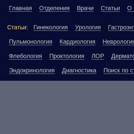
Главная
Отделения
Врачи
Статьи
О 
Статьи:
Гинекология
Урология
Гастроэн
Пульмонология
Кардиология
Неврологи
Флебология
Проктология
ЛОР
Дермат
Эндокринология
Диагностика
Поиск по с
Материалы, размещенные на данной страниц
публичной офертой. Посетители сайта не до
рекомендаций. ООО «ТН-Клиника» не несёт о
возникшие в результате использования инфо