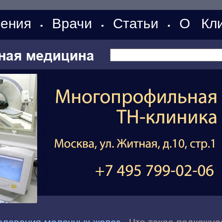
ения
Врачи
Статьи
О Кли
•
•
•