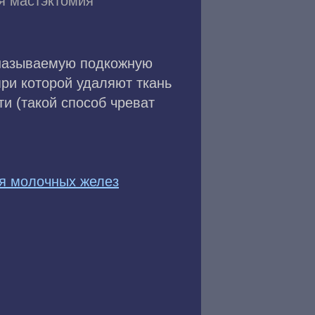
я мастэктомия
 называемую подкожную
при которой удаляют ткань
ти (такой способ чреват
я молочных желез