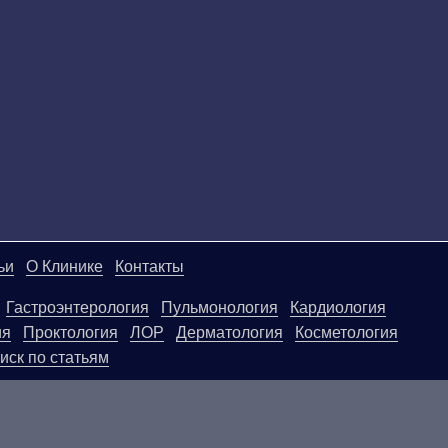
ьи
О Клинике
Контакты
Гастроэнтерология
Пульмонология
Кардиология
ия
Проктология
ЛОР
Дерматология
Косметология
иск по статьям