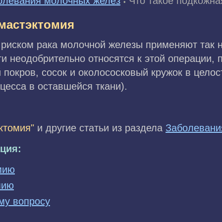
олевания молочных желез
Что такое подкожна
•
 мастэктомия
 риском рака молочной железы применяют так
и неодобрительно относятся к этой операции, 
 покров, сосок и околососковый кружок в целос
цесса в оставшейся ткани).
ктомия"
и другие статьи из раздела
Заболевани
ция:
мию
мию
му вопросу