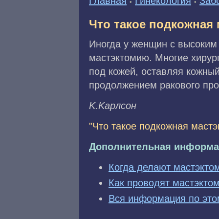
Главная
Гинекология
Заб
•
•
Что такое подкожная
Иногда у женщин с высоким
мастэктомию. Многие хирург
под кожей, оставляя кожный
продолжением ракового про
K.Kapлсoн
"Что такое подкожная мастэ
Дополнительная информа
Когда делают мастэкто
Как проводят мастэкто
Вся информация по это