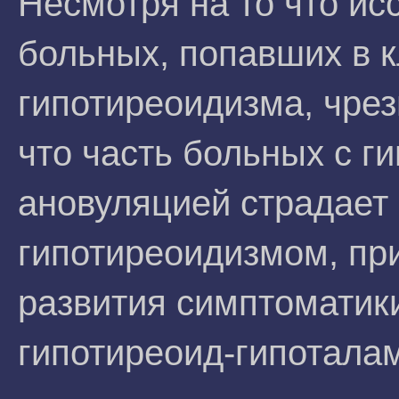
Несмотря на то что и
больных, попавших в к
гипотиреоидизма, чрез
что часть больных с г
ановуляцией страдает
гипотиреоидизмом, пр
развития симптоматики
гипотиреоид-гипотала