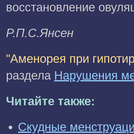
восстановление овуля
P.П.С.Янceн
"Аменорея при гипоти
раздела
Нарушения ме
Читайте также:
Скудные менструаци