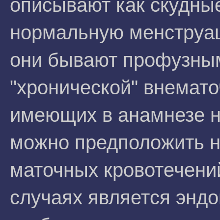
описывают как скудны
нормальную менструац
они бывают профузным
"хронической" внемат
имеющих в анамнезе н
можно предположить 
маточных кровотечений
случаях является эндо