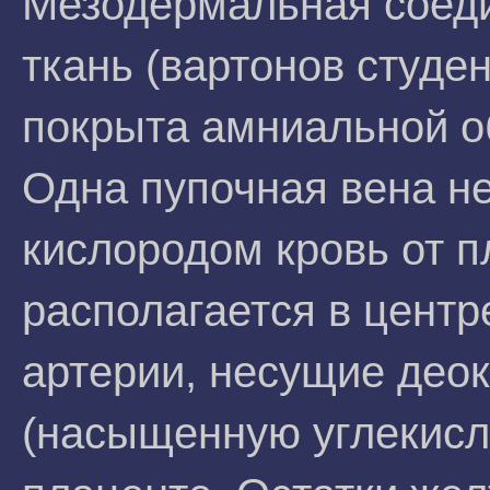
Мезодермальная соед
ткань (вартонов студе
покрыта амниальной о
Одна пупочная вена н
кислородом кровь от п
располагается в центре
артерии, несущие део
(насыщенную углекислы