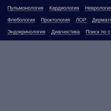
Пульмонология
Кардиология
Неврологи
Флебология
Проктология
ЛОР
Дермат
Эндокринология
Диагностика
Поиск по с
Материалы, размещенные на данной страниц
публичной офертой. Посетители сайта не до
рекомендаций. ООО «ТН-Клиника» не несёт о
возникшие в результате использования инфо
ЕСТЬ ПРОТИВОПОКАЗАНИ