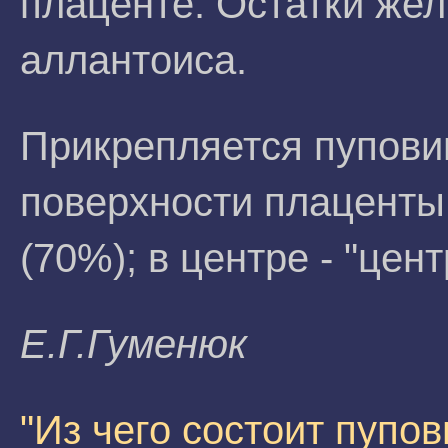
плаценте. Остатки жел
аллантоиса.
Прикрепляется пупови
поверхности плаценты 
(70%); в центре - "цен
E.Г.Гумeнюк
"Из чего состоит пупов