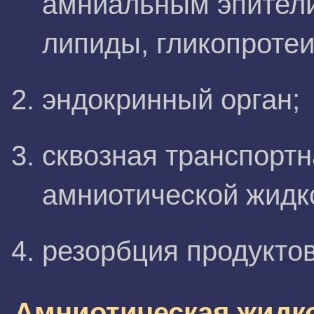
амниальным эпител
липиды, гликопроте
эндокринный орган;
сквозная транспорт
амниотической жидк
резорбция продуктов
Амниотическая жидк