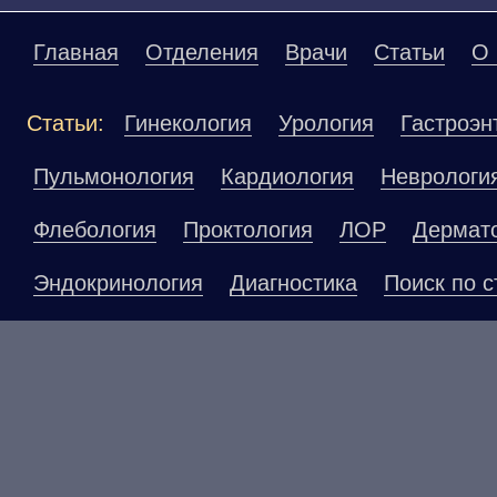
Главная
Отделения
Врачи
Статьи
О 
Статьи:
Гинекология
Урология
Гастроэн
Пульмонология
Кардиология
Неврологи
Флебология
Проктология
ЛОР
Дермат
Эндокринология
Диагностика
Поиск по с
Материалы, размещенные на данной страниц
публичной офертой. Посетители сайта не до
рекомендаций. ООО «ТН-Клиника» не несёт о