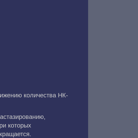
нижению количества НК-
тастазированию,
ри которых
кращается.