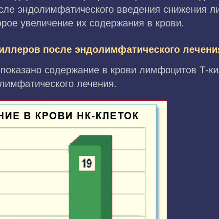
после эндолимфатического введения снижения 
орое увеличение их содержания в крови.
киллеров после эндолимфатического лечени
показано содержание в крови лимфоцитов Т-ки
олимфатического лечения.