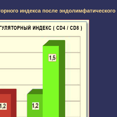
орного индекса после эндолимфатического