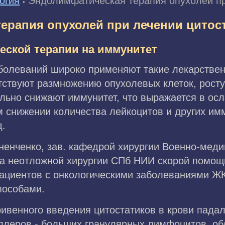
огия
Эндолимфатическая терапия опухолей пр
•
ерапия опухолей при лечении цитос
ской терапии на иммунитет
болеваний широко применяют такие лекарствен
тствуют размножению опухолевых клеток, росту
ельно снижают иммунитет, что выражается в ос
м снижении количества лейкоцитов и других им
д.
ненченко, зав. кафедрой хирургии Военно-меди
ла неотложной хирургии СПб НИИ скорой помощ
пациентов с онкологическими заболеваниями Ж
пособами.
ривенного введения цитостатиков в крови пада
иллеров - больших гранулярных лимфоцитов, о