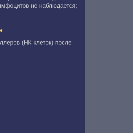
лимфоцитов не наблюдается;
я
ллеров (НК-клеток) после