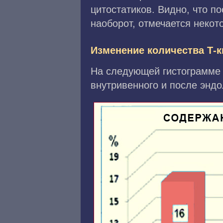
цитостатиков. Видно, что 
наоборот, отмечается некот
Изменение количества Т-
На следующей гистограмме 
внутривенного и после энд