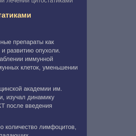
и лечении цитостатиками
татиками
ные препараты как
 и развитию опухоли.
лаблении иммунной
мунных клеток, уменьшении
цинской академии им.
и, изучал динамику
КТ после введения
ло количество лимфоцитов,
бладающих