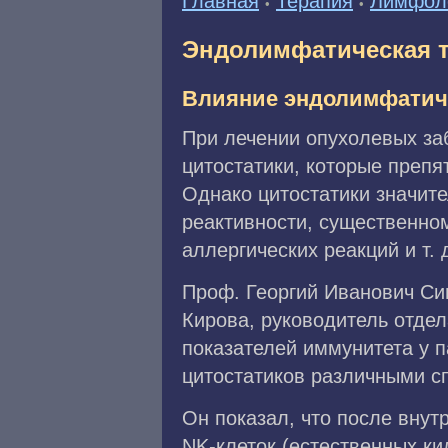
Главная
Терапия
Лимфол
•
•
Эндолимфатическая т
Влияние эндолимфатиче
При лечении опухолевых за
цитостатики, которые препя
Однако цитостатики значит
реактивности, существенно
аллергических реакций и т. 
Проф. Георгий Иванович Си
Кирова, руководитель отде
показателей иммунитета у 
цитостатиков различными с
Он показал, что после внут
NK-клеток (естественных к