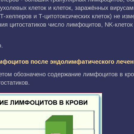
ухолевых клеток и клеток, заражённых вируса
Т-хелперов и Т-цитотоксических клеток) не изм
ия цитостатиков число лимфоцитов, NK-клеток
.
мфоцитов после эндолимфатического лечен
етом обозначено содержание лимфоцитов в кро
остатиков.