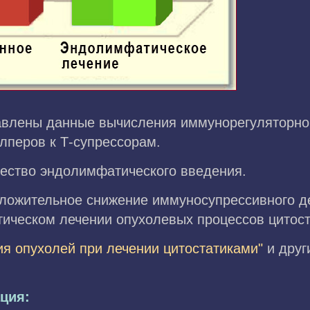
авлены данные вычисления иммунорегуляторного
лперов к Т-супрессорам.
ество эндолимфатического введения.
оложительное снижение иммуносупрессивного д
ическом лечении опухолевых процессов цитост
я опухолей при лечении цитостатиками"
и друг
ция: