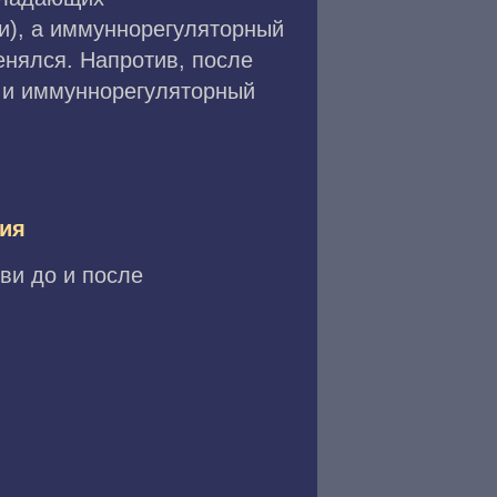
ми), а иммуннорегуляторный
енялся. Напротив, после
 и иммуннорегуляторный
ия
ви до и после