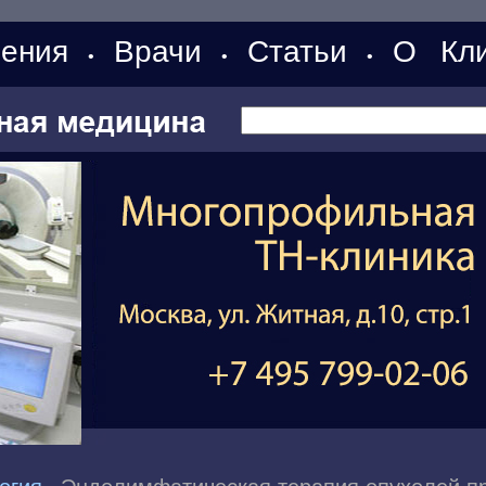
ения
Врачи
Статьи
О Кли
•
•
•