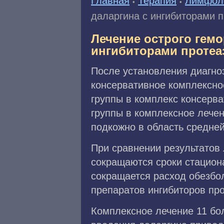
Главная
Терапия
Лимфол
•
•
даларгина с ингибиторами п
Лечение острого гемо
ингибиторами протеа
После установления диагно
консервативное комплексно
группы в комплекс консерва
группы в комплексное лечен
подкожно в область средней 
При сравнении результатов 
сокращаются сроки стацион
сокращается расход обезбо
препаратов ингибиторов про
Комплексное лечение 11 бо