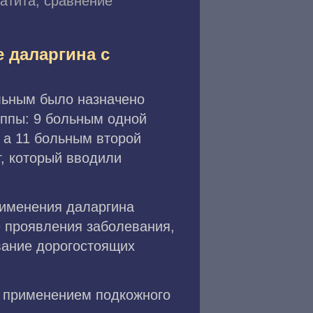
еатита, сравнение
е даларгина с
ольным было назначено
уппы: 9 больным одной
 а 11 больным второй
г, который вводили
рименения даларгина
 проявления заболевания,
вание дорогостоящих
с применением подкожного