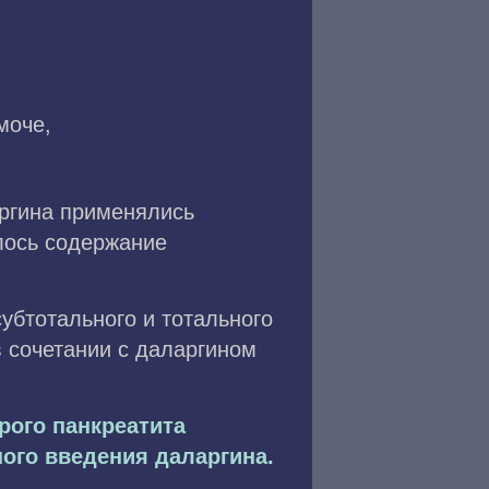
моче,
аргина применялись
лось содержание
убтотального и тотального
 сочетании с даларгином
рого панкреатита
ого введения даларгина.