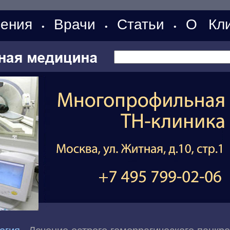
ения
Врачи
Статьи
О Кли
•
•
•