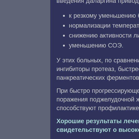
введения даларгина привод
к резкому уменьшению б
нормализации температу
снижению активности ли
уменьшению СОЭ.
У этих больных, по сравне
ингибиторы протеаз, быстр
панкреатических ферментов 
При быстро прогрессирующе
поражения поджелудочной ж
способствуют профилактике
Хорошие результаты лече
свидетельствуют о высок