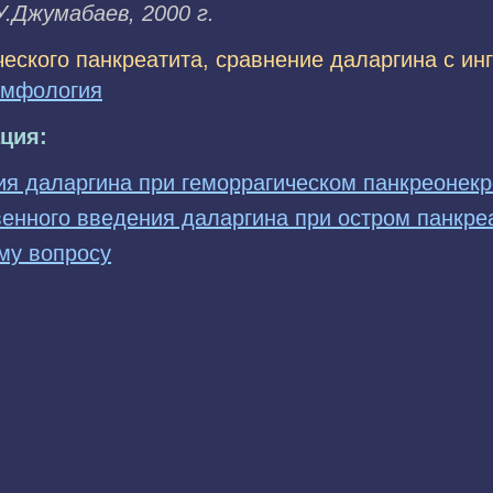
.Джyмaбaeв, 2000 г.
ческого панкреатита, сравнение даларгина с ин
мфология
ция:
я даларгина при геморрагическом панкреонекр
енного введения даларгина при остром панкреа
му вопросу