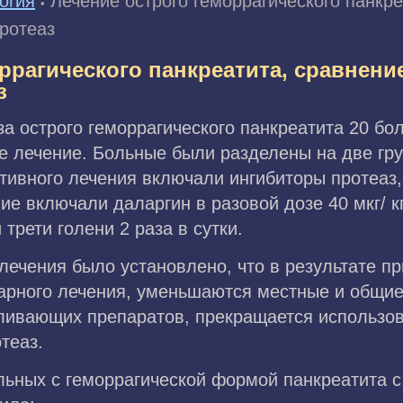
огия
Лечение острого геморрагического панкр
•
ротеаз
ррагического панкреатита, сравнени
з
за острого геморрагического панкреатита 20 б
е лечение. Больные были разделены на две гр
тивного лечения включали ингибиторы протеаз,
ие включали даларгин в разовой дозе 40 мкг/ к
трети голени 2 раза в сутки.
лечения было установлено, что в результате п
арного лечения, уменьшаются местные и общие
ливающих препаратов, прекращается использо
теаз.
льных с геморрагической формой панкреатита 