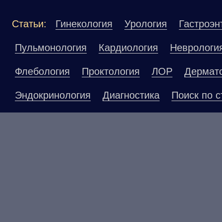
Статьи:
Гинекология
Урология
Гастроэн
Пульмонология
Кардиология
Неврологи
Флебология
Проктология
ЛОР
Дермат
Эндокринология
Диагностика
Поиск по с
Материалы, размещенные на данной страниц
публичной офертой. Посетители сайта не до
рекомендаций. ООО «ТН-Клиника» не несёт о
возникшие в результате использования инфо