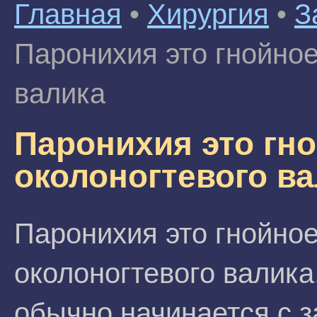
Главная
•
Хирургия
•
З
Паронихия это гнойное
валика
Паронихия это гн
околоногтевого в
Паронихия это гнойно
околоногтевого валика
обычно начинается с з