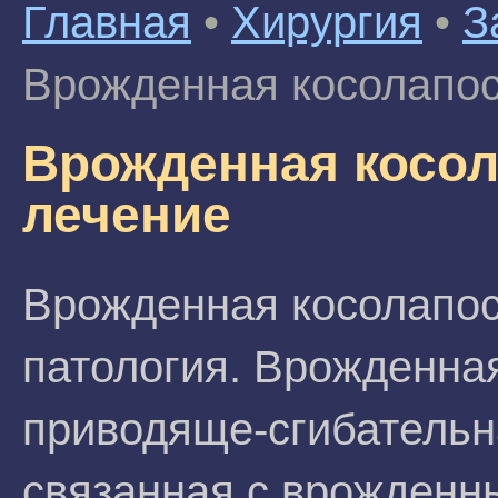
Главная
•
Хирургия
•
З
Врожденная косолапост
Врожденная косол
лечение
Врожденная косолапос
патология. Врожденная
приводяще-сгибательн
связанная с врожденн