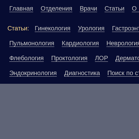
Главная
Отделения
Врачи
Статьи
О 
Статьи:
Гинекология
Урология
Гастроэн
Пульмонология
Кардиология
Неврологи
Флебология
Проктология
ЛОР
Дермат
Эндокринология
Диагностика
Поиск по с
Материалы, размещенные на данной страниц
публичной офертой. Посетители сайта не до
рекомендаций. ООО «ТН-Клиника» не несёт о
возникшие в результате использования инфо