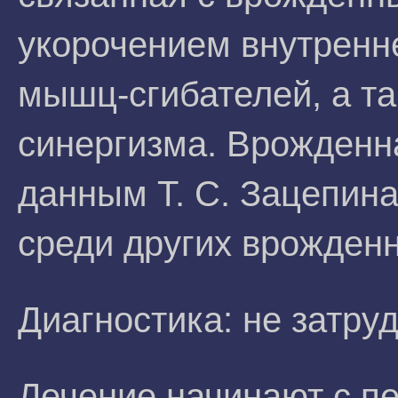
укорочением внутренне
мышц-сгибателей, а т
синергизма. Врожденна
данным Т. С. Зацепина
среди других врожден
Диагностика: не затру
Лечение начинают с пе