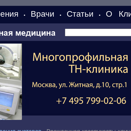
ения
Врачи
Статьи
О Кли
•
•
•