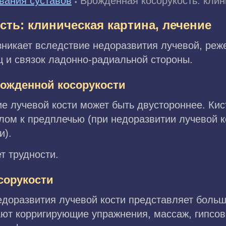
вания суставов
Врожденная косорукость: клин
•
ть: клиническая картина, лечение
никает вследствие недоразвития лучевой, реже
 и связок ладонно-радиальной стороны.
рожденной косорукости
е лучевой кости может быть двустороннее. Ки
глом к предплечью (при недоразвитии лучевой к
и).
т трудности.
сорукости
едоразвития лучевой кости представляет больш
ают корригирующие упражнения, массаж, гипсо