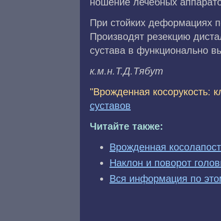
ношение лечебных аппарато
При стойких деформациях п
Производят резекцию дистал
сустава в функционально в
к.м.н.T.Д.Tябyт
"Врожденная косорукость: к
суставов
Читайте также:
Врожденная косолапость
Наклон и поворот голо
Вся информация по это