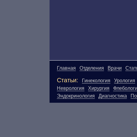
Главная
Отделения
Врачи
Стат
Статьи:
Гинекология
Урология
Неврология
Хирургия
Флеболог
Эндокринология
Диагностика
По
Материалы, размещенные на данн
Посетители сайта не должны исп