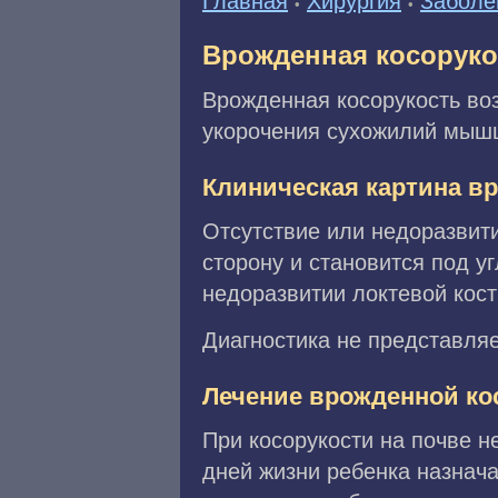
Главная
Хирургия
Заболe
•
•
Врожденная косорукос
Врожденная косорукость воз
укорочения сухожилий мышц
Клиническая картина в
Отсутствие или недоразвити
сторону и становится под у
недоразвитии локтевой кост
Диагностика не представляе
Лечение врожденной ко
При косорукости на почве н
дней жизни ребенка назнач