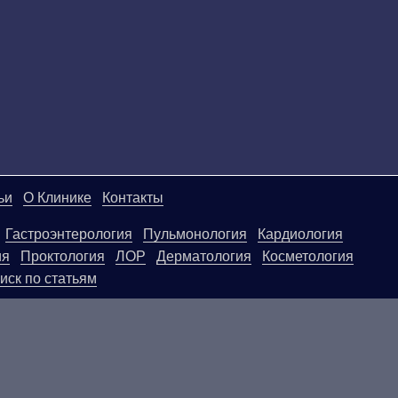
ьи
О Клинике
Контакты
Гастроэнтерология
Пульмонология
Кардиология
ия
Проктология
ЛОР
Дерматология
Косметология
иск по статьям
ой странице, носят информационный характер и не яв
ользовать их в качестве медицинских рекомендаций. О