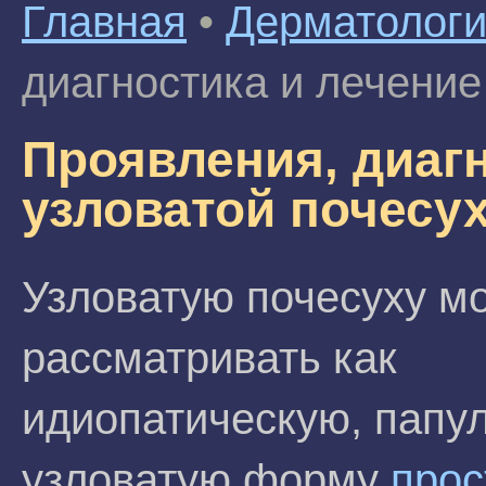
Главная
•
Дерматолог
диагностика и лечение
Проявления, диагн
узловатой почесу
Узловатую почесуху м
рассматривать как
идиопатическую, папу
узловатую форму
прос