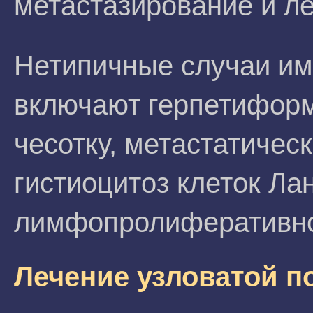
метастазирование и л
Нетипичные случаи им
включают герпетиформ
чесотку, метастатичес
гистиоцитоз клеток Ла
лимфопролиферативно
Лечение узловатой п