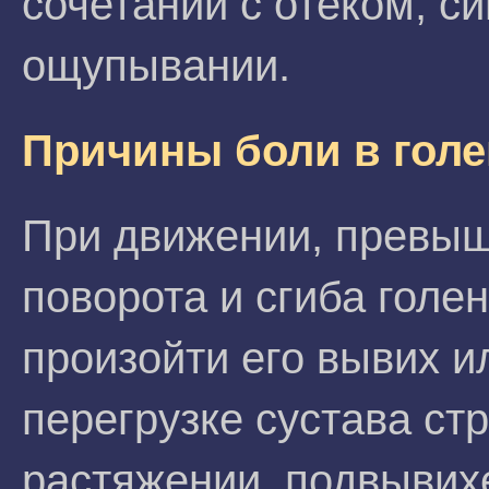
сочетании с отеком, с
ощупывании.
Причины боли в голе
При движении, превы
поворота и сгиба голе
произойти его вывих и
перегрузке сустава ст
растяжении, подвывихе