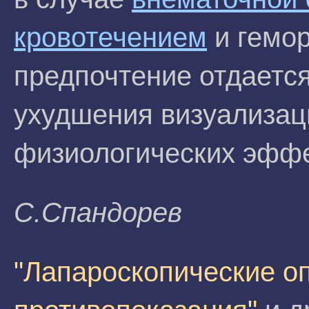
кровотечением
и гемо
предпочтение отдаетс
ухудшения визуализаци
физиологических эффе
С.Спандорев
"Лапароскопические оп