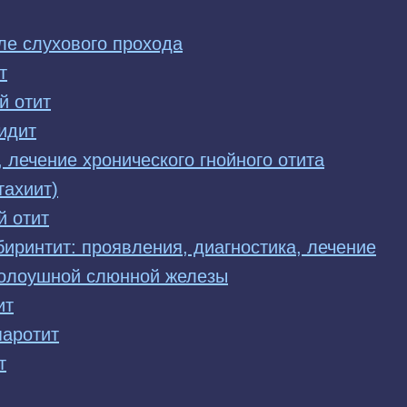
ле слухового прохода
т
й отит
идит
 лечение хронического гнойного отита
тахиит)
й отит
иринтит: проявления, диагностика, лечение
колоушной слюнной железы
ит
паротит
т