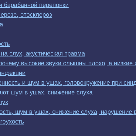
 барабанной перепонки
ерозе, отосклероз
а
ость
 на слух, акустическая травма
 почему высокие звуки слышны плохо, а низкие
инфекции
енность и шум в ушах, головокружение при си
ают шум в ушах, снижение слуха
лух
ость, шум в ушах, снижение слуха, нарушение 
гоухость