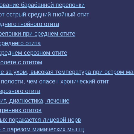
ование барабанной перепонки
т острый средний гнойный отит
еднего гнойного отита
репонки при среднем отите
среднего отита
среднем серозном отите
олете с отитом
ие за ухом, высокая температура при остром м
полости, чем опасен хронический отит
ерозного отита
ит, диагностика, лечение
тренних отитов
рых поражается лицевой нерв
о с парезом мимических мышц