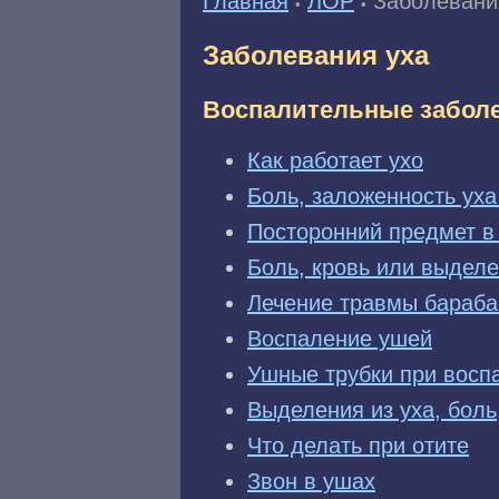
Главная
ЛОР
Заболевани
•
•
Заболевания уха
Воспалительные заболе
Как работает ухо
Боль, заложенность ух
Посторонний предмет в
Боль, кровь или выделе
Лечение травмы бараба
Воспаление ушей
Ушные трубки при восп
Выделения из уха, боль
Что делать при отите
Звон в ушах