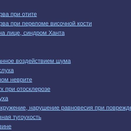
рва при отите
рва при переломе височной кости
а лице, синдром Ханта
анное воздействием шума
слуха
ном неврите
х при отосклерозе
уха
окружение, нарушение равновесия при поврежде
вная тугоухость
вине