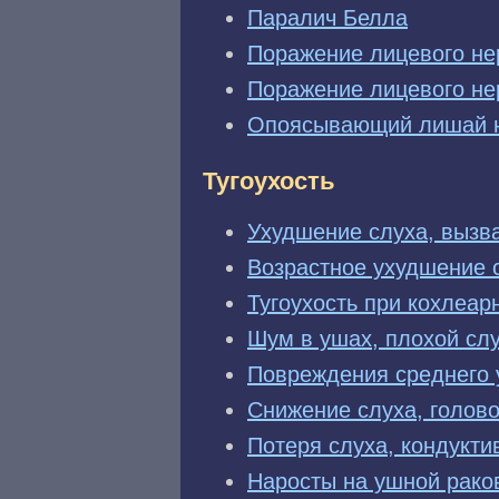
Паралич Белла
Поражение лицевого не
Поражение лицевого не
Опоясывающий лишай н
Тугоухость
Ухудшение слуха, вызв
Возрастное ухудшение 
Тугоухость при кохлеар
Шум в ушах, плохой слу
Повреждения среднего 
Снижение слуха, голов
Потеря слуха, кондукти
Наросты на ушной рако