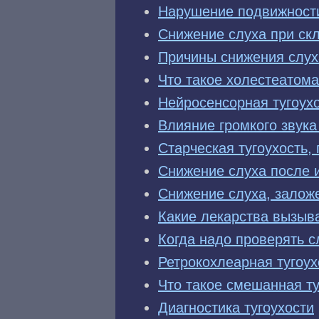
Нарушение подвижности
Снижение слуха при скл
Причины снижения слух
Что такое холестеатома
Нейросенсорная тугоух
Влияние громкого звука
Старческая тугоухость,
Снижение слуха после 
Снижение слуха, залож
Какие лекарства вызыв
Когда надо проверять с
Ретрокохлеарная тугоух
Что такое смешанная ту
Диагностика тугоухости