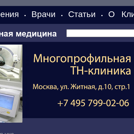
ения
Врачи
Статьи
О Кли
•
•
•