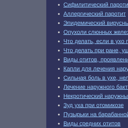
Сифилитический пароти
Аллергический паротит
Эпидемический вирусны
Опухоли слюнных желе
Что делать, если в ухо
Что делать при ране, у
Виды отитов, проявлен
Капли для лечения нару
Сильная боль в ухе, не
Лечение наружного бакт
Некротический наружный
Зуд уха при отомикозе
Пузырьки на барабанно
Виды средних отитов