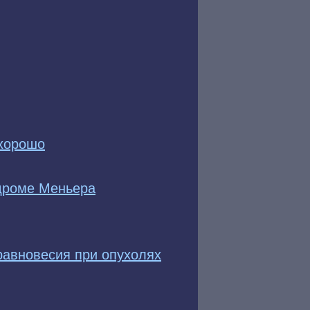
 хорошо
ндроме Меньера
равновесия при опухолях