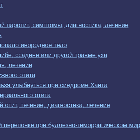
т
й паротит, симптомы, диагностика, лечение
з
 попало инородное тело
шибе, ссадине или другой травме уха
ия, лечение
жного отита
льзя улыбнуться при синдроме Ханта
ериального отита
 отит, течение, диагностика, лечение
й перепонке при буллезно-геморрагическом мир